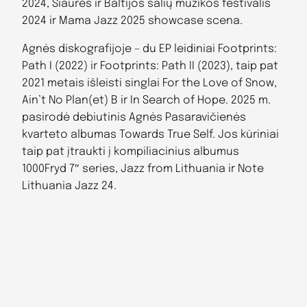
2024, Šiaurės ir Baltijos šalių muzikos festivalis
2024 ir Mama Jazz 2025 showcase scena.
Agnės diskografijoje – du EP leidiniai Footprints:
Path I (2022) ir Footprints: Path II (2023), taip pat
2021 metais išleisti singlai For the Love of Snow,
Ain’t No Plan(et) B ir In Search of Hope. 2025 m.
pasirodė debiutinis Agnės Pasaravičienės
kvarteto albumas Towards True Self. Jos kūriniai
taip pat įtraukti į kompiliacinius albumus
1000Fryd 7″ series, Jazz from Lithuania ir Note
Lithuania Jazz 24.