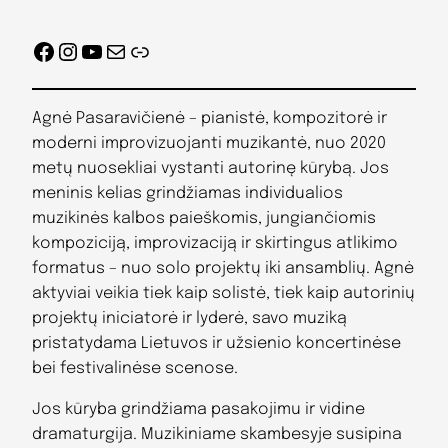
Facebook
Instagram
YouTube
Mail
Nuoroda
Agnė Pasaravičienė – pianistė, kompozitorė ir
moderni improvizuojanti muzikantė, nuo 2020
metų nuosekliai vystanti autorinę kūrybą. Jos
meninis kelias grindžiamas individualios
muzikinės kalbos paieškomis, jungiančiomis
kompoziciją, improvizaciją ir skirtingus atlikimo
formatus – nuo solo projektų iki ansamblių. Agnė
aktyviai veikia tiek kaip solistė, tiek kaip autorinių
projektų iniciatorė ir lyderė, savo muziką
pristatydama Lietuvos ir užsienio koncertinėse
bei festivalinėse scenose.
Jos kūryba grindžiama pasakojimu ir vidine
dramaturgija. Muzikiniame skambesyje susipina