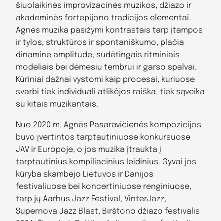
šiuolaikinės improvizacinės muzikos, džiazo ir
akademinės fortepijono tradicijos elementai.
Agnės muzika pasižymi kontrastais tarp įtampos
ir tylos, struktūros ir spontaniškumo, plačia
dinamine amplitude, sudėtingais ritminiais
modeliais bei dėmesiu tembrui ir garso spalvai.
Kūriniai dažnai vystomi kaip procesai, kuriuose
svarbi tiek individuali atlikėjos raiška, tiek sąveika
su kitais muzikantais.
Nuo 2020 m. Agnės Pasaravičienės kompozicijos
buvo įvertintos tarptautiniuose konkursuose
JAV ir Europoje, o jos muzika įtraukta į
tarptautinius kompiliacinius leidinius. Gyvai jos
kūryba skambėjo Lietuvos ir Danijos
festivaliuose bei koncertiniuose renginiuose,
tarp jų Aarhus Jazz Festival, VinterJazz,
Supernova Jazz Blast, Birštono džiazo festivalis