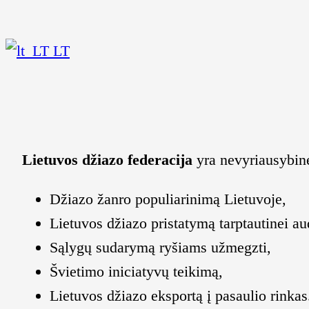
LT
Lietuvos džiazo federacija
yra nevyriausybinė
Džiazo žanro populiarinimą Lietuvoje,
Lietuvos džiazo pristatymą tarptautinei aud
Sąlygų sudarymą ryšiams užmegzti,
Švietimo iniciatyvų teikimą,
Lietuvos džiazo eksportą į pasaulio rinkas