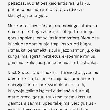
peizažas, nuolat besikeičiantis realiu laiku,
priklausomai nuo atmosferos, erdvės ir
klausytojų energijos.
Muzikantai savo kūryboje sąmoningai atsisako
ribų tarp skirtingų žanrų, o vietoje to tyrinėja
garsų spalvas, emocijas ir atmosferą. Vienuose
kūriniuose dominuoja trap-inspiruoti būgnų
ritmai, kiti persmelkti soul ir jazz harmonijų, o kai
kur galima išgirsti netikėtus eksperimentinius
garsinius koliažus, primenančius lo-fi estetiką .
Duck Saved Jones muzika – tai miesto gyvenimo
garso takelis, kuriame susijungia urbanistinė
energija ir introspektyvi melancholija. Jų
kūryboje galima išgirsti didmiesčio šurmulį,
metro ritmą, gatvių triukšmą, tačiau kartu ir
gamtos alsavimą, upės tekėjimą, vėjo gūsius –
visa tai tampa organiška garsine patirtimi,