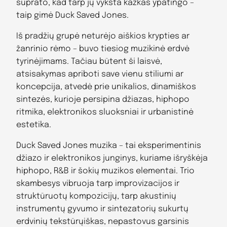
suprato, kad tarp jų vyksta kažkas ypatingo –
taip gimė Duck Saved Jones.
Iš pradžių grupė neturėjo aiškios krypties ar
žanrinio rėmo – buvo tiesiog muzikinė erdvė
tyrinėjimams. Tačiau būtent ši laisvė,
atsisakymas apriboti save vienu stiliumi ar
koncepcija, atvedė prie unikalios, dinamiškos
sintezės, kurioje persipina džiazas, hiphopo
ritmika, elektronikos sluoksniai ir urbanistinė
estetika.
Duck Saved Jones muzika – tai eksperimentinis
džiazo ir elektronikos junginys, kuriame išryškėja
hiphopo, R&B ir šokių muzikos elementai. Trio
skambesys vibruoja tarp improvizacijos ir
struktūruotų kompozicijų, tarp akustinių
instrumentų gyvumo ir sintezatorių sukurtų
erdvinių tekstūrųiškas, nepastovus garsinis