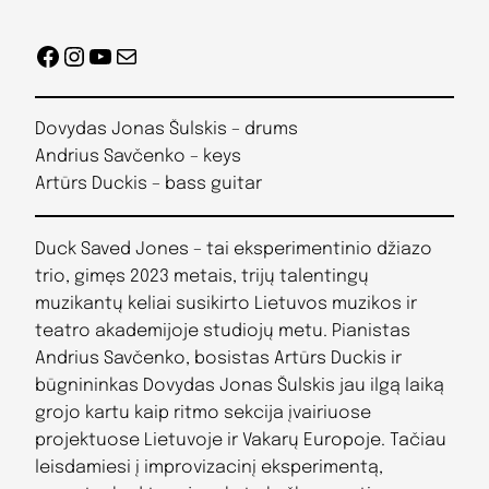
Facebook
Instagram
YouTube
Mail
Dovydas Jonas Šulskis – drums
Andrius Savčenko – keys
Artūrs Duckis – bass guitar
Duck Saved Jones – tai eksperimentinio džiazo
trio, gimęs 2023 metais, trijų talentingų
muzikantų keliai susikirto Lietuvos muzikos ir
teatro akademijoje studiojų metu. Pianistas
Andrius Savčenko, bosistas Artūrs Duckis ir
būgnininkas Dovydas Jonas Šulskis jau ilgą laiką
grojo kartu kaip ritmo sekcija įvairiuose
projektuose Lietuvoje ir Vakarų Europoje. Tačiau
leisdamiesi į improvizacinį eksperimentą,