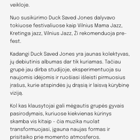
veikloje.
Nuo susikūrimo Duck Saved Jones dalyvavo
tokiuose festivaliuose kaip Vilnius Mama Jazz,
Kretinga jazz, Vilnius Jazz, Ži rekomenduoja pre-
fest.
Kadangi Duck Saved Jones yra jaunas kolektyvas,
jų debiutinis albumas dar tik kuriamas. Tačiau
grupė jau dirba studijoje, eksperimentuoja su
naujomis idėjomis ir ruošiasi išleisti pirmuosius
įrašus, kurie atspindės jų drąsią ir laisvą kūrybinę
viziją.
Kol kas klausytojai gali mėgautis grupės gyvais
pasirodymais, kuriuose kiekvienas kūrinys
skamba vis kitaip – čia muzika nuolat
transformuojasi, įgauna naujas formas ir
prisitaiko prie momento atmosferos.