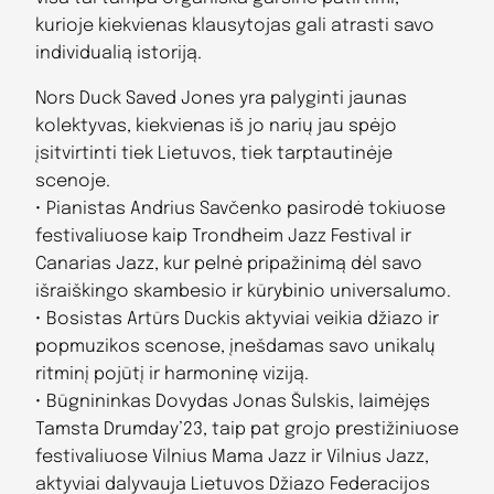
kurioje kiekvienas klausytojas gali atrasti savo
individualią istoriją.
Nors Duck Saved Jones yra palyginti jaunas
kolektyvas, kiekvienas iš jo narių jau spėjo
įsitvirtinti tiek Lietuvos, tiek tarptautinėje
scenoje.
• Pianistas Andrius Savčenko pasirodė tokiuose
festivaliuose kaip Trondheim Jazz Festival ir
Canarias Jazz, kur pelnė pripažinimą dėl savo
išraiškingo skambesio ir kūrybinio universalumo.
• Bosistas Artūrs Duckis aktyviai veikia džiazo ir
popmuzikos scenose, įnešdamas savo unikalų
ritminį pojūtį ir harmoninę viziją.
• Būgnininkas Dovydas Jonas Šulskis, laimėjęs
Tamsta Drumday’23, taip pat grojo prestižiniuose
festivaliuose Vilnius Mama Jazz ir Vilnius Jazz,
aktyviai dalyvauja Lietuvos Džiazo Federacijos